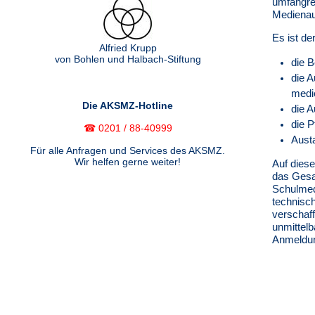
umfangre
Medienau
Es ist der
Alfried Krupp
von Bohlen und Halbach-Stiftung
die 
die A
medi
Die AKSMZ-Hotline
die A
die 
☎ ️0201 / 88-40999
Aust
Für alle Anfragen und Services des AKSMZ.
Wir helfen gerne weiter!
Auf diese
das Gesa
Schulmed
technisc
verschaff
unmittelb
Anmeldun