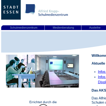
Schulmedienzentrum
Medienberatung
Ausleihe
Willkom
Aktuelle
Infos
Infos
Displ
Das AK
Das Alfri
Errichtet durch die
Schulen u