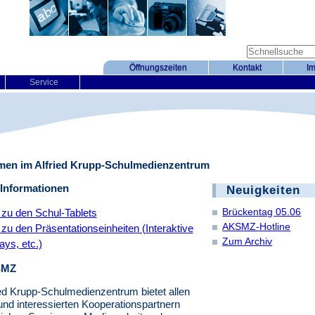
Öffnungszeiten
Kontakt
I
Service
men im Alfried Krupp-Schulmedienzentrum
 Informationen
Neuigkeiten
Brückentag 05.06
 zu den Schul-Tablets
AKSMZ-Hotline
 zu den Präsentationseinheiten (Interaktive
Zum Archiv
ays, etc.)
SMZ
ed Krupp-Schulmedienzentrum bietet allen
nd interessierten Kooperationspartnern